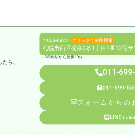
〒063-0823
クリックで経路検索
札幌市西区発寒3条1丁目1番13号サ
JR琴似駅から徒歩10分
したら、
011-699
。
011-699-55
フォームからの
LINE
( clic