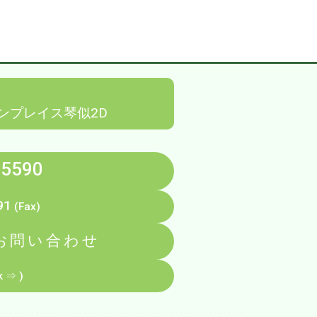
ンプレイス琴似2D
-5590
91
(Fax)
お問い合わせ
k ⇒ )